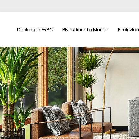
Decking In WPC
Rivestimento Murale
Recinzio