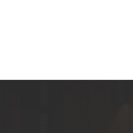
a
re
e
re
.