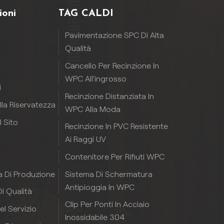
ioni
TAG CALDI
Pavimentazione SPC Di Alta
Qualità
Cancello Per Recinzione In
WPC All'ingrosso
i
Recinzione Distanziata In
ulla Riservatezza
WPC Alla Moda
 Sito
Recinzione In PVC Resistente
Ai Raggi UV
Contenitore Per Rifiuti WPC
Sistema Di Schermatura
a Di Produzione
Antipioggia In WPC
i Qualità
Clip Per Ponti In Acciaio
el Servizio
Inossidabile 304