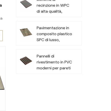
a
recinzione in WPC
di alta qualità,
privacy e durata
ra
per tutte le stagioni
i
Pavimentazione in
all'aperto
composito plastico
Ù
a
SPC di lusso,
resiliente e alla
n
moda
e,
Pannelli di
on
rivestimento in PVC
è
moderni per pareti
o
esterne