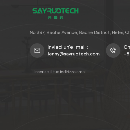
impeccabile.
letto 
sempli
e a
unis
prat
No.397, Baohe Avenue, Baohe District, Hefei, C
quest
SPC
Inviaci un'e-mail :
Ch
lo
Jenny@sayruotech.com
+8