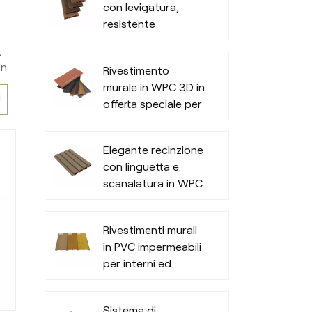
con levigatura,
resistente
pavimentazione in
,
composito legno-
in
Rivestimento
plastica
murale in WPC 3D in
Ù
a
offerta speciale per
esterni di uffici
Elegante recinzione
con linguetta e
scanalatura in WPC
Rivestimenti murali
in PVC impermeabili
per interni ed
esterni
Sistema di