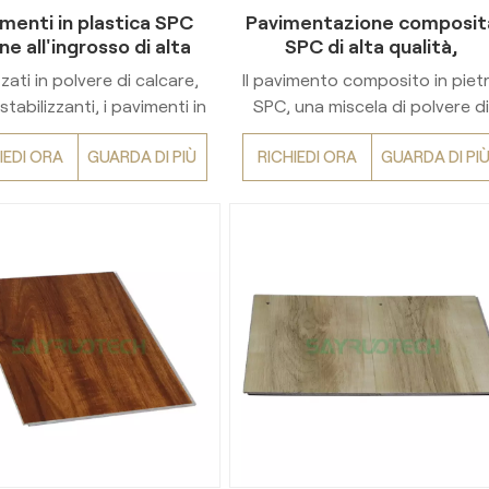
qualsiasi interno.
menti in plastica SPC
Pavimentazione composit
e all'ingrosso di alta
SPC di alta qualità,
ità, facili da installare
elegante e di facile
zzati in polvere di calcare,
Il pavimento composito in piet
manutenzione
stabilizzanti, i pavimenti in
SPC, una miscela di polvere d
C hanno una struttura
calcare, PVC e stabilizzanti, è
IEDI ORA
GUARDA DI PIÙ
RICHIEDI ORA
GUARDA DI PI
strato (superficie trattata
caratterizzato da una struttur
UV, decorazioni in vinile,
a 4 strati (strato di usura,
leo in pietra, supporto).
decorazione in vinile, nucleo i
ie alle caratteristiche di
pietra, supporto). Impermeabil
rmeabilità e resistenza e
stabile e facile da installare c
osa a incastro, sono adatti
sistema di aggancio a scatto, 
per spazi residenziali che
adatto sia per uso domestic
commerciali.
che commerciale.