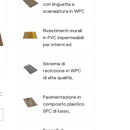
con linguetta e
i
scanalatura in WPC
gi
e
er
Rivestimenti murali
li
in PVC impermeabili
per interni ed
esterni
e
Sistema di
recinzione in WPC
.
di alta qualità,
di
privacy e durata
per tutte le stagioni
C
Pavimentazione in
all'aperto
i.
composito plastico
SPC di lusso,
Ù
C
resiliente e alla
i,
moda