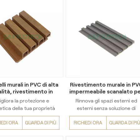
lli murali in PVC di alta
Rivestimento murale in PV
lità, rivestimento in
impermeabile scanalato p
le durevole per esterni
esterni
gliora la protezione e
Rinnova gli spazi esterni ed
tetica della tua proprietà
esterni senza soluzione di
 nostri pannelli murali per
continuità con il nostro
IEDI ORA
GUARDA DI PIÙ
RICHIEDI ORA
GUARDA DI PI
rni in PVC di alta qualità.
rivestimento murale in PVC
ttati come rivestimenti in
impermeabile scanalato.
 ad alte prestazioni, questi
Suocaratteristica trama