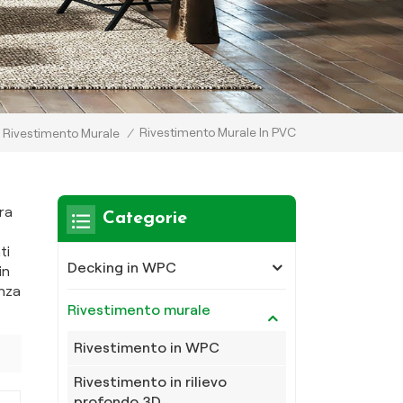
Rivestimento Murale In PVC
Rivestimento Murale
/
ra
Categorie
ti
Decking in WPC
in
enza
Rivestimento murale
Rivestimento in WPC
Rivestimento in rilievo
profondo 3D