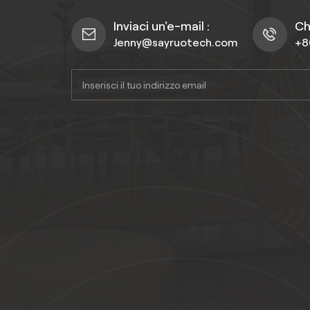
inta
Inviaci un'e-mail :
Ch
resid
Jenny@sayruotech.com
+8
comme
leg
pra
valor