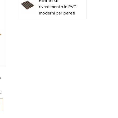
Pannelli di
e
rivestimento in PVC
moderni per pareti
esterne
i
a
,
r
o
,
a.
VC
o
Ù
c