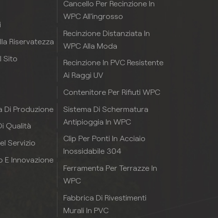
Cancello Per Recinzione In
WPC All'ingrosso
i
Recinzione Distanziata In
ulla Riservatezza
WPC Alla Moda
 Sito
Recinzione In PVC Resistente
Ai Raggi UV
Contenitore Per Rifiuti WPC
Sistema Di Schermatura
a Di Produzione
Antipioggia In WPC
i Qualità
Clip Per Ponti In Acciaio
el Servizio
Inossidabile 304
p E Innovazione
Ferramenta Per Terrazze In
WPC
Fabbrica Di Rivestimenti
Murali In PVC