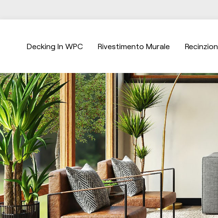
Decking In WPC
Rivestimento Murale
Recinzio