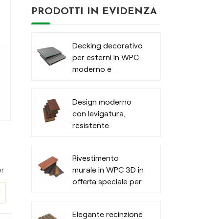
à
PRODOTTI IN EVIDENZA
,
i
o
Decking decorativo
per esterni in WPC
to
moderno e
strutturato
Design moderno
con levigatura,
resistente
pavimentazione in
composito legno-
Rivestimento
plastica
murale in WPC 3D in
er
offerta speciale per
Ù
esterni di uffici
e
à
Elegante recinzione