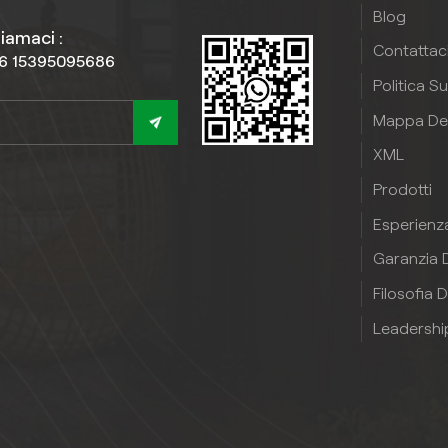
tto per anni. Che tu stia
Blog
rinnovando un cortile
iamaci :
Contattac
enziale o un'area esterna
6 15395095686
rciale, il nostropannello
Politica S
murale in PVC effetto
Mappa Del
nounisce fascino visivo,
ticità e convenienza per
XML
izzare senza sforzo il tuo
Prodotti
spazio esterno.
Esperienz
Garanzia D
Filosofia D
Leadershi