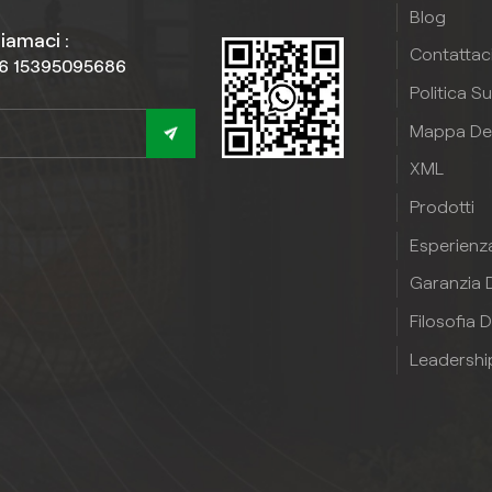
Blog
iamaci :
Contattac
6 15395095686
Politica S
Mappa Del
XML
Prodotti
Esperienz
Garanzia D
Filosofia D
Leadershi