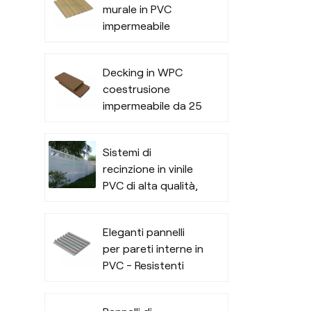
murale in PVC
uso commerciale
impermeabile
all'aperto
scanalato
resistente per
Decking in WPC
interni
coestrusione
impermeabile da 25
mm di spessore per
spazi esterni
Sistemi di
recinzione in vinile
PVC di alta qualità,
di facile
manutenzione e di
Eleganti pannelli
livello commerciale
per pareti interne in
PVC - Resistenti
all'umidità