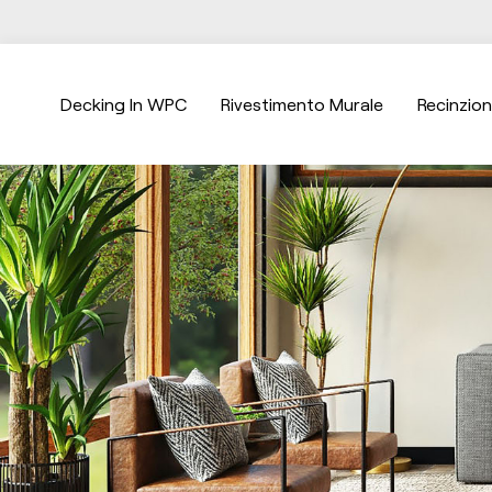
Decking In WPC
Rivestimento Murale
Recinzio