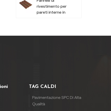
Pannelli di
rivestimento per
pareti interne in
PVC a bassa
manutenzione -
Durevoli
ioni
TAG CALDI
Pavimentazione SPC Di Alta
Qualità