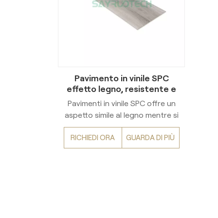
Pavimento in vinile SPC
effetto legno, resistente e
impermeabile, per uso
Pavimenti in vinile SPC offre un
commerciale e residenziale
aspetto simile al legno mentre si
vanta durevolezza E prestazioni
RICHIEDI ORA
GUARDA DI PIÙ
impermeabiliÈ un'ottima scelta
per entrambi commerciale E
spazi residenzialiFacile da
installare e manutenere, questo
pavimento resiste a graffi,
macchie e umidità, rendendolo
ideale per aree ad alto traffico