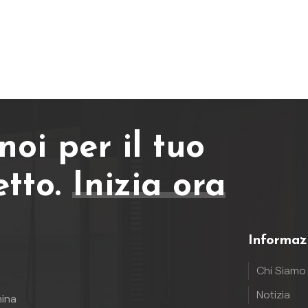
oi per il tuo
etto.
Inizia ora
Informaz
Chi Siamo
Notizia
hina