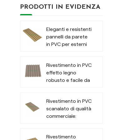
PRODOTTI IN EVIDENZA
Eleganti e resistenti
pannelli da parete
in PVC per esterni
moderni
Rivestimento in PVC
effetto legno
robusto e facile da
pulire per interni
Rivestimento in PVC
scanalato di qualità
commerciale:
rivestimento
esterno
Rivestimento
impermeabile per