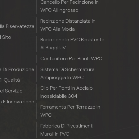
Cancello Per Recinzione In
WPC All'ingrosso
i
Recinzione Distanziata In
ulla Riservatezza
WPC Alla Moda
 Sito
Recinzione In PVC Resistente
Ai Raggi UV
Contenitore Per Rifiuti WPC
Sistema Di Schermatura
a Di Produzione
Antipioggia In WPC
i Qualità
Clip Per Ponti In Acciaio
el Servizio
Inossidabile 304
p E Innovazione
Ferramenta Per Terrazze In
WPC
Fabbrica Di Rivestimenti
Murali In PVC