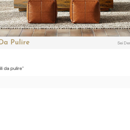
 Da Pulire
Sei Den
li da pulire"