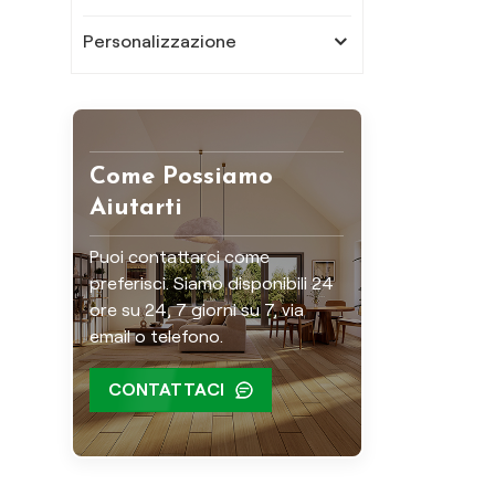
Personalizzazione
Come Possiamo
Aiutarti
Puoi contattarci come
preferisci. Siamo disponibili 24
ore su 24, 7 giorni su 7, via
email o telefono.
CONTATTACI