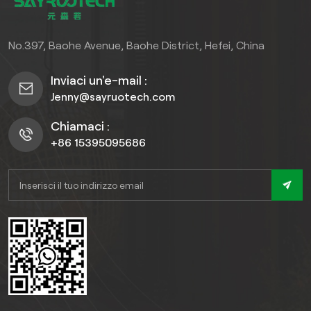
eleganti, dai classici effetti
legno alle moderne
No.397, Baohe Avenue, Baohe District, Hefei, China
imitazioni di marmo,
consentendo di valorizzare
Inviaci un'e-mail :
senza sforzo qualsiasi
Jenny@sayruotech.com
interno.
Chiamaci :
+86 15395095686