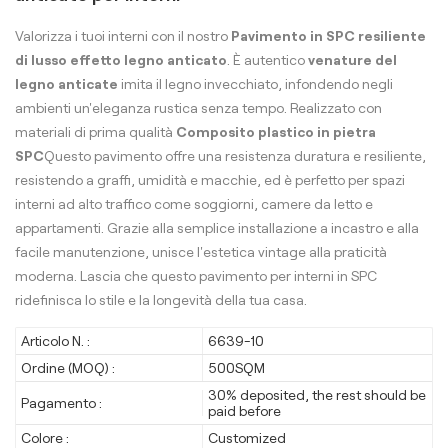
Valorizza i tuoi interni con il nostro
Pavimento in SPC resiliente
di lusso effetto legno anticato
. È autentico
venature del
legno anticate
imita il legno invecchiato, infondendo negli
ambienti un'eleganza rustica senza tempo. Realizzato con
materiali di prima qualità
Composito plastico in pietra
SPC
Questo pavimento offre una resistenza duratura e resiliente,
resistendo a graffi, umidità e macchie, ed è perfetto per spazi
interni ad alto traffico come soggiorni, camere da letto e
appartamenti. Grazie alla semplice installazione a incastro e alla
facile manutenzione, unisce l'estetica vintage alla praticità
moderna. Lascia che questo pavimento per interni in SPC
ridefinisca lo stile e la longevità della tua casa.
Articolo N. :
6639-10
Ordine (MOQ) :
500SQM
30% deposited, the rest should be
Pagamento :
paid before
Colore :
Customized