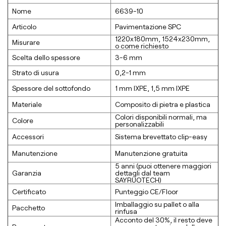
Nome
6639-10
Articolo
Pavimentazione SPC
1220x180mm, 1524x230mm,
Misurare
o come richiesto
Scelta dello spessore
3-6 mm
Strato di usura
0,2-1 mm
Spessore del sottofondo
1 mm lXPE, 1,5 mm lXPE
Materiale
Composito di pietra e plastica
Colori disponibili normali, ma
Colore
personalizzabili
Accessori
Sistema brevettato clip-easy
Manutenzione
Manutenzione gratuita
5 anni (puoi ottenere maggiori
Garanzia
dettagli dal team
SAYRUOTECH)
Certificato
Punteggio CE/Floor
Imballaggio su pallet o alla
Pacchetto
rinfusa
Acconto del 30%, il resto deve