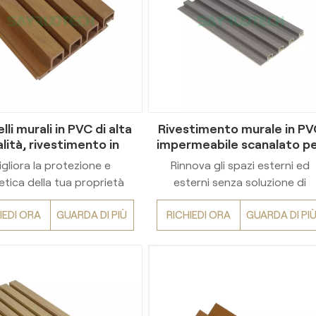
lli murali in PVC di alta
Rivestimento murale in PV
lità, rivestimento in
impermeabile scanalato p
le durevole per esterni
esterni
gliora la protezione e
Rinnova gli spazi esterni ed
tetica della tua proprietà
esterni senza soluzione di
 nostri pannelli murali per
continuità con il nostro
IEDI ORA
GUARDA DI PIÙ
RICHIEDI ORA
GUARDA DI PI
rni in PVC di alta qualità.
rivestimento murale in PVC
ttati come rivestimenti in
impermeabile scanalato.
 ad alte prestazioni, questi
Suocaratteristica trama
ili pannelli di rivestimento
scanalata Infonde profondit
no il fascino senza tempo
ed eleganza in diversi ambienti
e autentiche venature del
dalle abitazioni residenziali agl