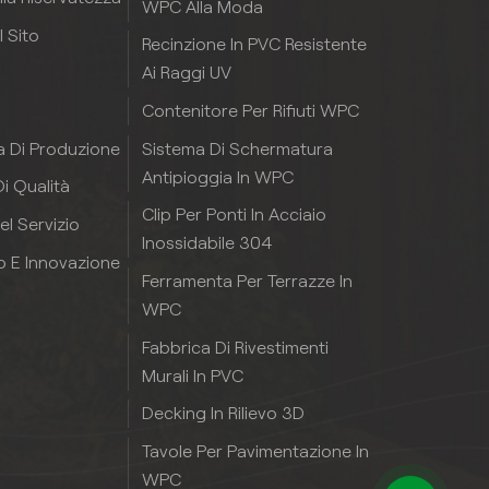
WPC Alla Moda
 Sito
Recinzione In PVC Resistente
Ai Raggi UV
o
Contenitore Per Rifiuti WPC
Sistema Di Schermatura
a Di Produzione
Antipioggia In WPC
i Qualità
Clip Per Ponti In Acciaio
el Servizio
Inossidabile 304
p E Innovazione
Ferramenta Per Terrazze In
WPC
Fabbrica Di Rivestimenti
Murali In PVC
Decking In Rilievo 3D
Tavole Per Pavimentazione In
WPC