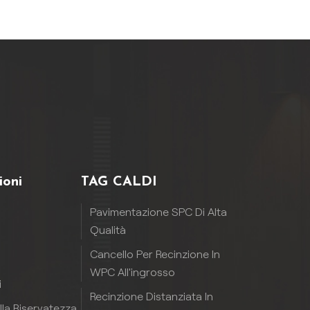
o.
a
ile,Resistente
 e
i
ioni
TAG CALDI
a
Pavimentazione SPC Di Alta
o
Qualità
Cancello Per Recinzione In
WPC All'ingrosso
i
a
Recinzione Distanziata In
o
ulla Riservatezza