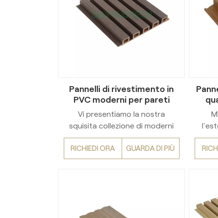
Pannelli di rivestimento in
Panne
PVC moderni per pareti
qua
esterne
vini
Vi presentiamo la nostra
Mi
squisita collezione di moderni
l'es
pannelli di rivestimento in PVC
con i
RICHIEDI ORA
GUARDA DI PIÙ
RICH
per pareti esterne. Valorizzate i
este
vostri spazi abitativi con questi
Proge
pannelli sofisticati ed eleganti,
vinile
progettati per aggiungere un
versat
tocco di eleganza a qualsiasi
offro
ambiente. Realizzati in PVC di
dell