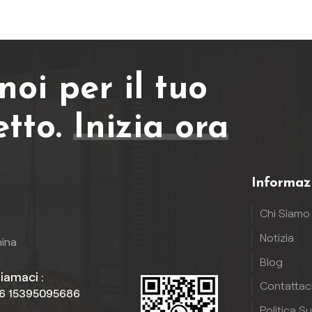
izionale, non si deforma,
la manutenzione del vero legn
marcisce e non sbiadisce
Perfetto per patii, giardini e
empo, garantendo bellezza
terrazze a bordo piscina, don
atura anche in ambienti
un aspetto sofisticato e
di come bagni o cucine.
invitante a qualsiasi spazio
oi per il tuo
esterno. Vantandosiimpermeab
ai raggi UV,
etto.
Inizia ora
Edurevoleprestazioni, resiste
facilmente alla pioggia, al sole
all'usura quotidiana. Con
un'installazione senza problem
Informaz
e una bassa manutenzione, un
rapida pulizia è tutto ciò che
Chi Siamo
serve per mantenerlopannell
murale in PVCmantenendosi
Notizia
hina
intatto per anni. Che tu stia
Blog
rinnovando un cortile
iamaci :
Contattac
residenziale o un'area estern
6 15395095686
commerciale, il nostropannell
Politica S