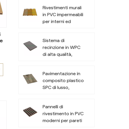
er
Rivestimenti murali
li
in PVC impermeabili
per interni ed
esterni
e
i
 e
Sistema di
recinzione in WPC
.
di alta qualità,
di
privacy e durata
per tutte le stagioni
Ù
Pavimentazione in
all'aperto
i.
composito plastico
li
SPC di lusso,
M
C
resiliente e alla
moda
e
Pannelli di
ia
rivestimento in PVC
zi
moderni per pareti
in
i
esterne