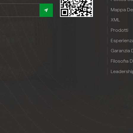
murale in PVC effetto
Mappa Del
legnounisce fascino visivo,
praticità e convenienza per
XML
valorizzare senza sforzo il tu
Prodotti
spazio esterno.
Esperienz
Garanzia D
Filosofia D
Leadershi