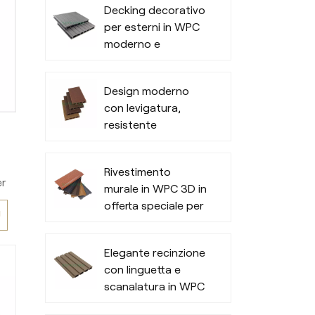
o
Decking decorativo
per esterni in WPC
to
moderno e
strutturato
Design moderno
con levigatura,
resistente
pavimentazione in
composito legno-
Rivestimento
plastica
er
murale in WPC 3D in
offerta speciale per
Ù
e
esterni di uffici
à
Elegante recinzione
i
con linguetta e
scanalatura in WPC
gi
e