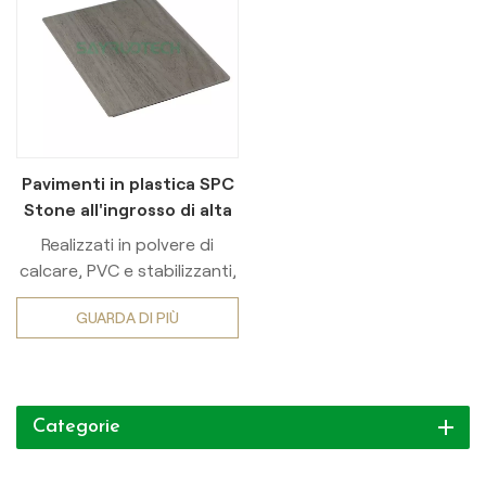
Pavimenti in plastica SPC
Stone all'ingrosso di alta
qualità, facili da installare
Realizzati in polvere di
calcare, PVC e stabilizzanti,
i pavimenti in SPC hanno
GUARDA DI PIÙ
una struttura multistrato
(superficie trattata con UV,
decorazioni in vinile, nucleo
in pietra, supporto). Grazie
Categorie
alle caratteristiche di
impermeabilità e resistenza
e alla posa a incastro, sono