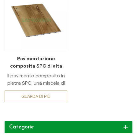
Pavimentazione
composita SPC di alta
qualità, elegante e di
Il pavimento composito in
facile manutenzione
pietra SPC, una miscela di
polvere di calcare, PVC e
GUARDA DI PIÙ
stabilizzanti, è
caratterizzato da una
struttura a 4 strati (strato
di usura, decorazione in
Categorie
vinile, nucleo in pietra,
supporto). Impermeabile,