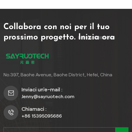
stabile e facile da installare
con sistema di aggancio a
scatto, è adatto sia per uso
Collabora con noi per il tuo
domestico che
commerciale.
prossimo progetto.
Inizia ora
No.397, Baohe Avenue, Baohe District, Hefei, China
Inviaci un'e-mail :
Jenny@sayruotech.com
Chiamaci :
+86 15395095686