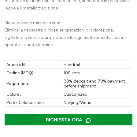
di funghi e ai danni causati dagli insetti, superando in prestazioni il
legno e il metallo tradizionali.
Manutenzione minima a vita:
Elimina la necessità di ripetute operazioni di colorazione,
sigillatura o verniciatura, riducendo significativamente i costi
operativi a lungo termine.
Articolo N. :
Handrail
Ordine (MOQ) :
100 sets
30% deposit and 70% payment
Pagamento :
before shipment
Colore :
Customized
Porto Di Spedizione :
Nanjing/Wuhu
RICHIESTA ORA