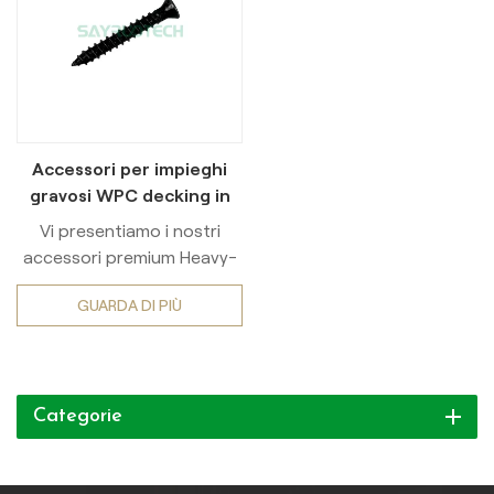
Accessori per impieghi
gravosi WPC decking in
acciaio inossidabile
Vi presentiamo i nostri
accessori premium Heavy-
Duty per pavimenti in WPC,
GUARDA DI PIÙ
realizzati in acciaio
inossidabile di alta qualità.
Valorizzate il vostro spazio
esterno con accessori
Categorie
resistenti e sofisticati che
trasudano lusso e stile.
Questi accessori sono