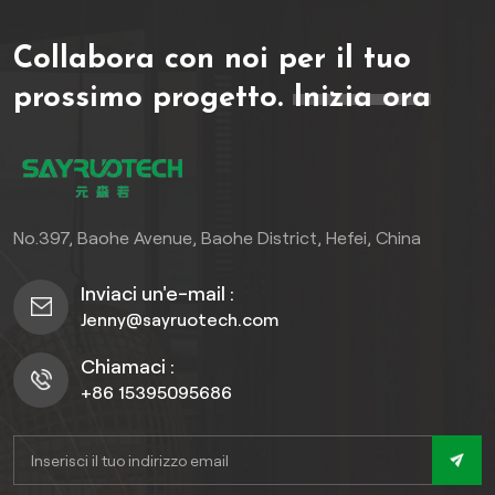
progettati per migliorare la
funzionalità e l'estetica del
Collabora con noi per il tuo
vostro pavimento in WPC,
garantendo prestazioni
prossimo progetto.
Inizia ora
durature e una bellezza
senza tempo. Abbracciate
l'eleganza dell'acciaio
inossidabile e concedetevi
un perfetto mix di
No.397, Baohe Avenue, Baohe District, Hefei, China
resistenza e raffinatezza
per la vostra oasi all'aperto.
Inviaci un'e-mail :
Jenny@sayruotech.com
Chiamaci :
+86 15395095686