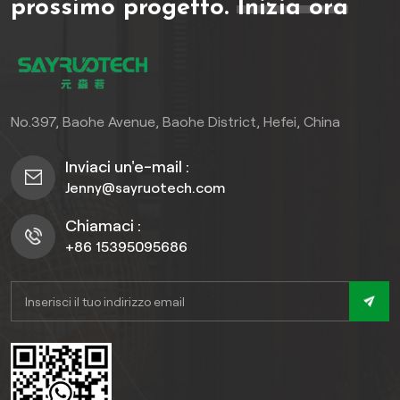
prossimo progetto.
Inizia ora
e spazi commerciali. Il
scatto, è adatto sia per uso
pavimento è disponibile in
domestico che
un'ampia gamma di design
commerciale.
eleganti, dai classici effetti
legno alle moderne
No.397, Baohe Avenue, Baohe District, Hefei, China
imitazioni di marmo,
consentendo di valorizzare
Inviaci un'e-mail :
senza sforzo qualsiasi
Jenny@sayruotech.com
interno.
Chiamaci :
+86 15395095686