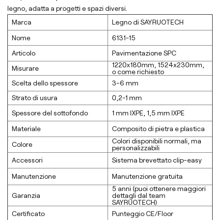
legno, adatta a progetti e spazi diversi.
Marca
Legno di SAYRUOTECH
Nome
6131-15
Articolo
Pavimentazione SPC
1220x180mm, 1524x230mm,
Misurare
o come richiesto
Scelta dello spessore
3-6 mm
Strato di usura
0,2-1 mm
Spessore del sottofondo
1 mm lXPE, 1,5 mm lXPE
Materiale
Composito di pietra e plastica
Colori disponibili normali, ma
Colore
personalizzabili
Accessori
Sistema brevettato clip-easy
Manutenzione
Manutenzione gratuita
5 anni (puoi ottenere maggiori
Garanzia
dettagli dal team
SAYRUOTECH)
Certificato
Punteggio CE/Floor