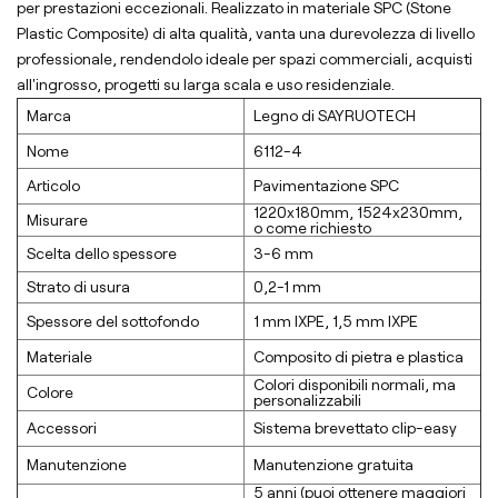
per prestazioni eccezionali. Realizzato in materiale SPC (Stone
Plastic Composite) di alta qualità, vanta una durevolezza di livello
professionale, rendendolo ideale per spazi commerciali, acquisti
all'ingrosso, progetti su larga scala e uso residenziale.
Marca
Legno di SAYRUOTECH
Nome
6112-4
Articolo
Pavimentazione SPC
1220x180mm, 1524x230mm,
Misurare
o come richiesto
Scelta dello spessore
3-6 mm
Strato di usura
0,2-1 mm
Spessore del sottofondo
1 mm lXPE, 1,5 mm lXPE
Materiale
Composito di pietra e plastica
Colori disponibili normali, ma
Colore
personalizzabili
Accessori
Sistema brevettato clip-easy
Manutenzione
Manutenzione gratuita
5 anni (puoi ottenere maggiori