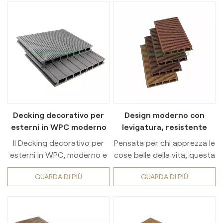
Decking decorativo per
Design moderno con
esterni in WPC moderno
levigatura, resistente
e strutturato
pavimentazione in
Il Decking decorativo per
Pensata per chi apprezza le
composito legno-plastica
esterni in WPC, moderno e
cose belle della vita, questa
testurizzato, è un
pavimentazione di alta
GUARDA DI PIÙ
GUARDA DI PIÙ
pavimento per esterni che
qualità vanta una finitura
unisce design
elegante e moderna che
all'avanguardia e
valorizzerà qualsiasi spazio
funzionalità pratica.
esterno. Grazie ai materiali