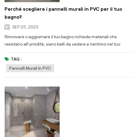
Perché scegliere i pannelli murali in PVC per il tuo
bagno?
SEP 05, 2025
Rinnovare o aggiornare il tuo bagno richiede materiali che
resistano all'umidità, siano belli da vedere e rientrino nel tuo
budget. Pannelli murali in PVC soddisfano tutti questi requisiti:
ecco perché sono una scelta intelligente: 1. Impermeabile e
TAG :
Resistente all'umidità I bagni sono soggetti a umidità e schizzi
Pannelli Murali In PVC
d'acqua. Pannelli murali in PVC sono al 100% impermeabile,
resistendo all'umidità, al vapore e alla formazione di muffe. A
differenza delle piastrelle (con fughe che intrappolano l'umidità) o
della vernice (che tende a sfaldarsi in ambienti umidi), il PVC crea
una barriera protettiva senza soluzione di continuità, perfetta per
docce, bordi vasca o qualsiasi superficie umida. bagno zona. 2.
Installazione facile Evita la seccatura di dover piastrellare in modo
complesso o di dover assumere appaltatori costosi. Pannelli
murali in PVC sono dotati di semplici sistemi di bloccaggio a