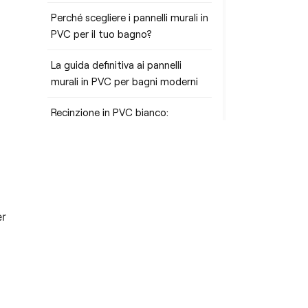
Perché scegliere i pannelli murali in
PVC per il tuo bagno?
La guida definitiva ai pannelli
murali in PVC per bagni moderni
Recinzione in PVC bianco:
ridefinisci la privacy, la durata e lo
stile per la tua oasi all'aperto
er
TAG
Fabbrica di prodotti per esterni
in WPC (composito legno-
plastica)