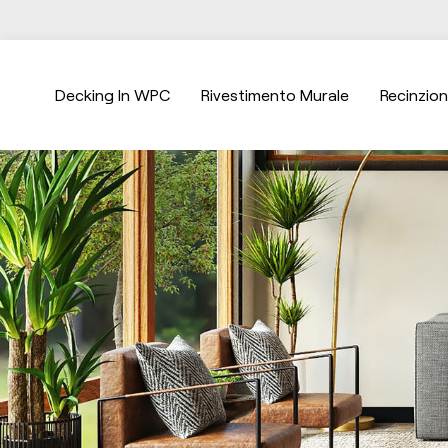
Decking In WPC
Rivestimento Murale
Recinzio