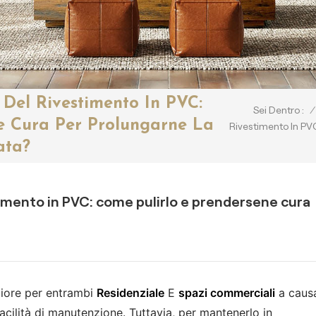
Del Rivestimento In PVC:
/
Sei Dentro :
e Cura Per Prolungarne La
Rivestimento In PV
ata?
imento in PVC: come pulirlo e prendersene cura
liore per entrambi
Residenziale
E
spazi commerciali
a caus
facilità di manutenzione. Tuttavia, per mantenerlo in