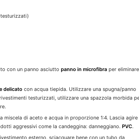
testurizzati)
mento con un panno asciutto
panno in microfibra
per eliminare
 delicato
con acqua tiepida. Utilizzare una spugna/panno
 rivestimenti testurizzati, utilizzare una spazzola morbida p
re.
na miscela di aceto e acqua in proporzione 1:4. Lascia agire
prodotti aggressivi come la candeggina: danneggiano.
PVC
.
l rivestimento esterno, sciacquare bene con un tubo da