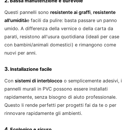
2.
Bassa manutenzione e durevole
Questi pannelli sono
resistente ai graffi
,
resistente
all'umidità
e facili da pulire: basta passare un panno
umido. A differenza della vernice o della carta da
parati, resistono all'usura quotidiana (ideali per case
con bambini/animali domestici) e rimangono come
nuovi per anni.
3.
Installazione facile
Con
sistemi di interblocco
o semplicemente adesivi, i
pannelli murali in PVC possono essere installati
rapidamente, senza bisogno di aiuto professionale.
Questo li rende perfetti per progetti fai da te o per
rinnovare rapidamente gli ambienti.
4.
Ecologico e sicuro