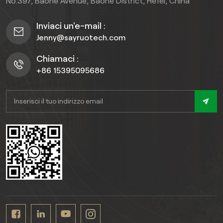
No.397, Baohe Avenue, Baohe District, Hefei, China
Inviaci un'e-mail :
Jenny@sayruotech.com
Chiamaci :
+86 15395095686