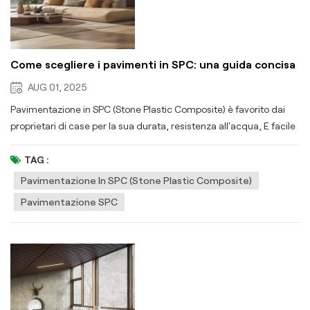
Come scegliere i pavimenti in SPC: una guida concisa
AUG 01, 2025
Pavimentazione in SPC (Stone Plastic Composite) è favorito dai
proprietari di case per la sua durata, resistenza all'acqua, E facile
manutenzioneQuesta guida ti aiuterà a scegliere quello giusto.
Cosa rende speciale la pavimentazione SPC La pavimentazione
TAG :
SPC ha un nucleo rigido (polvere di calcare + PVC), più resistente
Pavimentazione In SPC (Stone Plastic Composite)
del vinile tradizionale. I suoi strati: Strato protettivo antiusura:
Pavimentazione SPC
resiste a graffi e macchie Strato decorativo: effetti visivi realistici
di legno/pietra Nucleo SPC rigido: garantisce stabilità Spesso
include sottofondo attaccato per comodità Vantaggi principali:
100% impermeabile, ottimo per case con animali
domestici/bambini, installazione a scattoe richiede poca
manutenzione. Scegliere il pavimento SPC giusto Spessore: 3,2
mm-8 mm. Più spessi (5 mm-8 mm) offrono un migliore