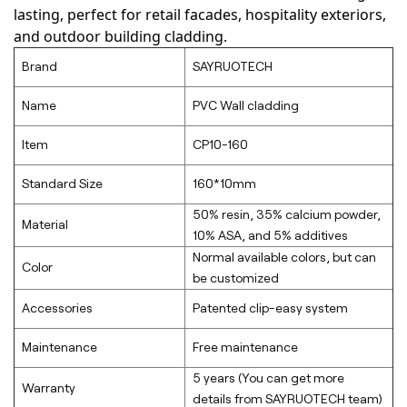
lasting, perfect for retail facades, hospitality exteriors,
and outdoor building cladding.
Brand
SAYRUOTECH
Name
PVC Wall cladding
Item
CP10-160
Standard Size
160*10mm
50% resin, 35% calcium powder,
Material
10% ASA, and 5% additives
Normal available colors, but can
Color
be customized
Accessories
Patented clip-easy system
Maintenance
Free maintenance
5 years (You can get more
Warranty
details from SAYRUOTECH team)