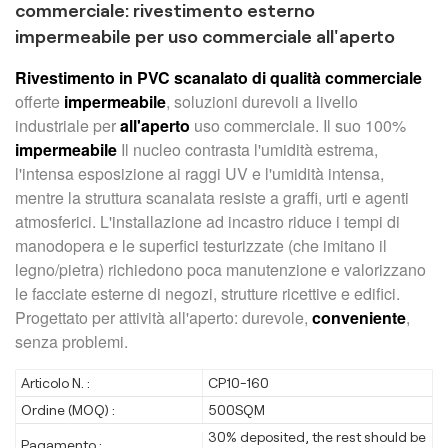
commerciale: rivestimento esterno
impermeabile per uso commerciale all'aperto
Rivestimento in PVC scanalato di qualità commerciale
offerte
impermeabile
, soluzioni durevoli a livello
industriale per
all'aperto
uso commerciale. Il suo 100%
impermeabile
Il nucleo contrasta l'umidità estrema,
l'intensa esposizione ai raggi UV e l'umidità intensa,
mentre la struttura scanalata resiste a graffi, urti e agenti
atmosferici. L'installazione ad incastro riduce i tempi di
manodopera e le superfici testurizzate (che imitano il
legno/pietra) richiedono poca manutenzione e valorizzano
le facciate esterne di negozi, strutture ricettive e edifici.
Progettato per attività all'aperto: durevole,
conveniente
,
senza problemi.
Articolo N. :
CP10-160
Ordine (MOQ) :
500SQM
30% deposited, the rest should be
Pagamento :