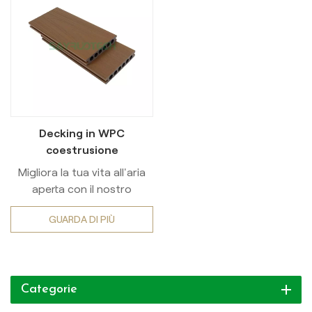
Decking in WPC
coestrusione
impermeabile da 25 mm di
Migliora la tua vita all'aria
spessore per spazi
aperta con il nostro
esterni
Decking moderno in legno
GUARDA DI PIÙ
composito (WPC),
progettato per prestazioni
superiori in giardini, patii e
ambienti ad alta umidità.
Categorie
Dotato di un avanzato
superficie testurizzata