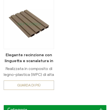
Elegante recinzione con
linguetta e scanalatura in
WPC
Realizzata in composito di
legno-plastica (WPC) di alta
qualità, questa recinzione
GUARDA DI PIÙ
per la privacy coestrusa è
progettata per offrire
un'eccezionale resistenza
alle intemperie e un
Categorie
isolamento ottimale.