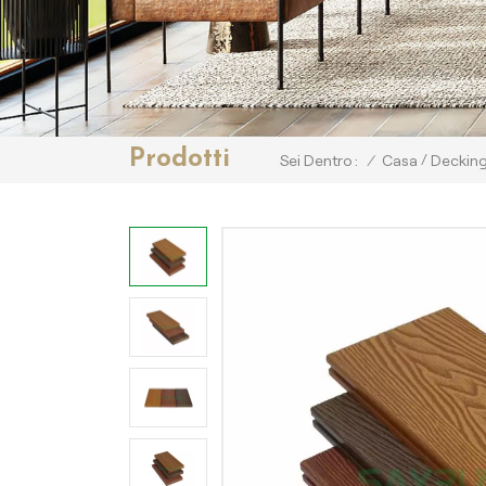
Prodotti
/
/
Casa
Decking
Sei Dentro :