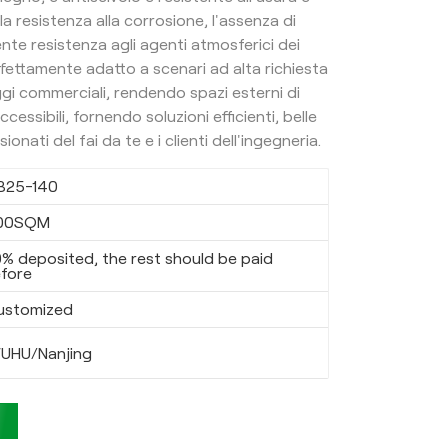
a resistenza alla corrosione, l'assenza di
nte resistenza agli agenti atmosferici dei
fettamente adatto a scenari ad alta richiesta
i commerciali, rendendo spazi esterni di
cessibili, fornendo soluzioni efficienti, belle
onati del fai da te e i clienti dell'ingegneria.
B25-140
00SQM
% deposited, the rest should be paid
fore
ustomized
UHU/Nanjing