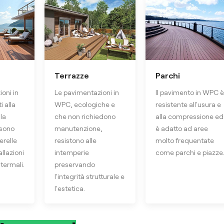
Terrazze
Parchi
oni in
Le pavimentazioni in
Il pavimento in WPC è
i alla
WPC, ecologiche e
resistente all'usura e
la
che non richiedono
alla compressione ed
 sono
manutenzione,
è adatto ad aree
erelle
resistono alle
molto frequentate
allazioni
intemperie
come parchi e piazze
 termali.
preservando
l'integrità strutturale e
l'estetica.