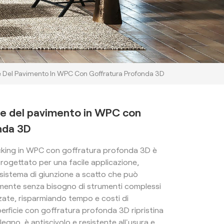
one Del Pavimento In WPC Con Goffratura Profonda 3D
one del pavimento in WPC con
nda 3D
 decking in WPC con goffratura profonda 3D è
rogettato per una facile applicazione,
 sistema di giunzione a scatto che può
amente senza bisogno di strumenti complessi
ate, risparmiando tempo e costi di
rficie con goffratura profonda 3D ripristina
legno, è antiscivolo e resistente all'usura e