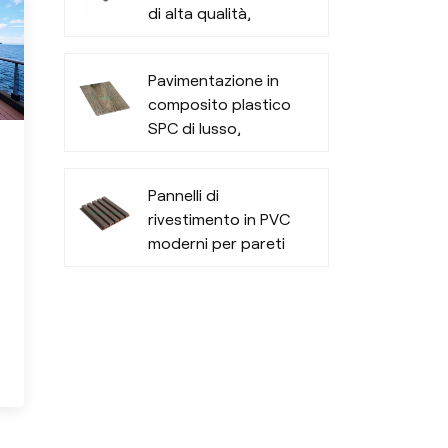
di alta qualità,
privacy e durata
per tutte le stagioni
Pavimentazione in
all'aperto
composito plastico
SPC di lusso,
resiliente e alla
moda
Pannelli di
rivestimento in PVC
moderni per pareti
esterne
.