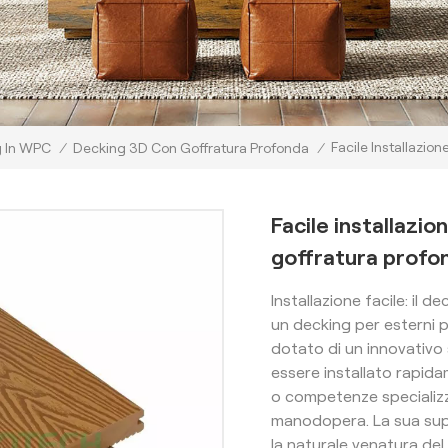
Facile Installazi
 In WPC
/
Decking 3D Con Goffratura Profonda
/
Facile installazi
goffratura profo
Installazione facile: il
un decking per esterni p
dotato di un innovativo
essere installato rapid
o competenze specializz
manodopera. La sua supe
la naturale venatura del 