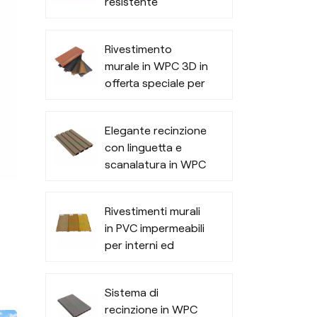
resistente
pavimentazione in
composito legno-
Rivestimento
plastica
murale in WPC 3D in
offerta speciale per
esterni di uffici
Elegante recinzione
con linguetta e
scanalatura in WPC
Rivestimenti murali
in PVC impermeabili
per interni ed
esterni
Sistema di
recinzione in WPC