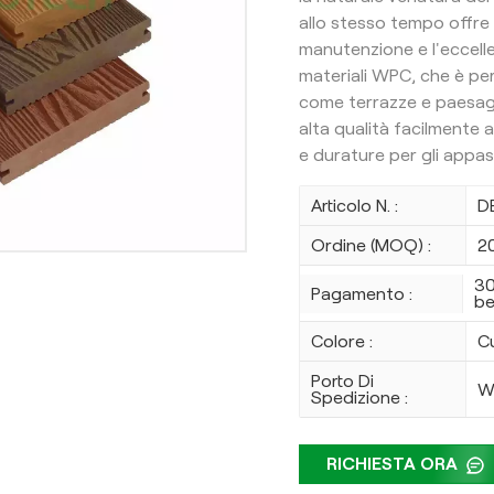
allo stesso tempo offre l
manutenzione e l'eccelle
materiali WPC, che è per
come terrazze e paesagg
alta qualità facilmente ac
e durature per gli appassi
Articolo N. :
D
Ordine (MOQ) :
2
30
Pagamento :
be
Colore :
C
Porto Di
W
Spedizione :
RICHIESTA ORA