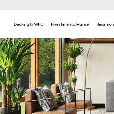
Decking In WPC
Rivestimento Murale
Recinzio